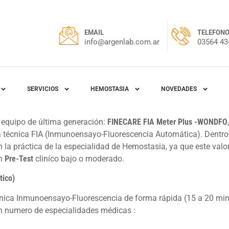
EMAIL
TELEFON
info@argenlab.com.ar
03564 43
SERVICIOS
HEMOSTASIA
NOVEDADES
equipo de última generación:
FINECARE FIA Meter Plus -WONDFO
a técnica FIA (Inmunoensayo-Fluorescencia Automática). Dentro
n la práctica de la especialidad de Hemostasia, ya que este valo
on
Pre-Test
cliníco bajo o moderado.
tico)
cnica Inmunoensayo-Fluorescencia de forma rápida (15 a 20 min
n numero de especialidades médicas :