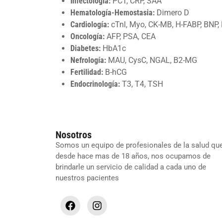
Infectología:
PCT, CRP, SAA
Hematología-Hemostasia:
Dimero D
Cardiología:
cTnl, Myo, CK-MB, H-FABP, BNP,
Oncología:
AFP, PSA, CEA
Diabetes:
HbA1c
Nefrología:
MAU, CysC, NGAL, B2-MG
Fertilidad:
B-hCG
Endocrinología:
T3, T4, TSH
Nosotros
Somos un equipo de profesionales de la salud que
desde hace mas de 18 años, nos ocupamos de
brindarle un servicio de calidad a cada uno de
nuestros pacientes