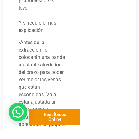
y la molestia sea
leve.
Y si requiere más
explicación:
•Antes de la
extracción, le
colocarán una banda
ajustable alrededor
del brazo para poder
ver mejor las venas
que están
escondidas. Va a
estar ajustada un
ratito, como si
Resultados
alguien le estuviera
Online
apretando un poquito
el brazo,